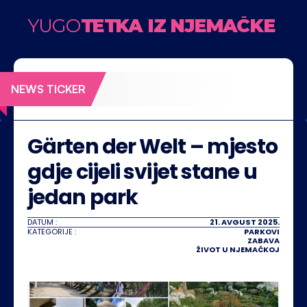
YUGO
TETKA IZ NJEMAČKE
All I want for Christmas is… zdrave granice
Kako
NEWS TICKER
Gärten der Welt – mjesto 
gdje cijeli svijet stane u 
jedan park 
DATUM :
21. AVGUST 2025.
KATEGORIJE :
PARKOVI
ZABAVA
ŽIVOT U NJEMAČKOJ