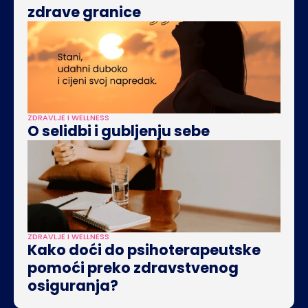
zdrave granice
ZDRAVLJE I WELLNESS
O selidbi i gubljenju sebe
ZDRAVLJE I WELLNESS
Kako doći do psihoterapeutske 
pomoći preko zdravstvenog 
osiguranja?