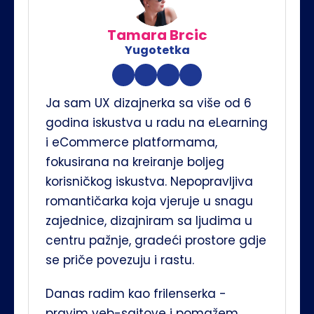
Tamara Brcic
Yugotetka
Ja sam UX dizajnerka sa više od 6 
godina iskustva u radu na eLearning 
i eCommerce platformama, 
fokusirana na kreiranje boljeg 
korisničkog iskustva. Nepopravljiva 
romantičarka koja vjeruje u snagu 
zajednice, dizajniram sa ljudima u 
centru pažnje, gradeći prostore gdje 
se priče povezuju i rastu.
Danas radim kao frilenserka - 
pravim veb-sajtove i pomažem 