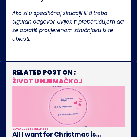
Ako si u specifičnoj situaciji ili ti treba 
siguran odgovor, uvijek ti preporučujem da 
se obratiš provjerenom stručnjaku iz te 
oblasti.
RELATED POST ON :
ŽIVOT U NJEMAČKOJ
ZDRAVLJE I WELLNESS
All I want for Christmas is… 