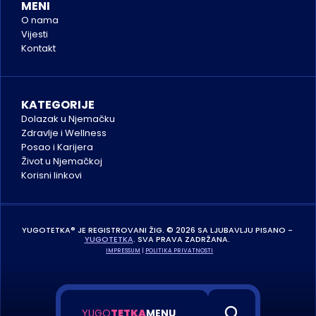
MENI
O nama
Vijesti
Kontakt
KATEGORIJE
Dolazak u Njemačku
Zdravlje i Wellness
Posao i Karijera
Život u Njemačkoj
K
orisni linkovi
YUGOTETKA® JE REGISTROVANI ŽIG. © 2026 SA LJUBAVLJU PISANO - 
YUGOTETKA
. SVA PRAVA ZADRŽANA. 
IMPRESSUM
 | 
POLITIKA PRIVATNOSTI
YUGO
TETKA
MENU