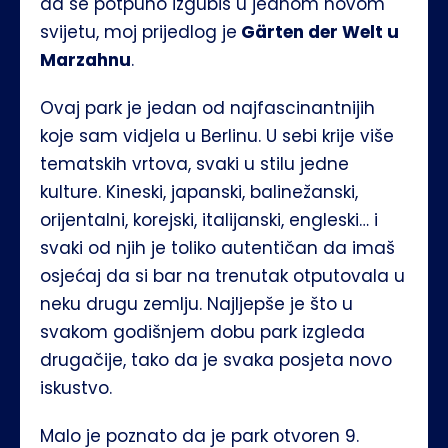
da se potpuno izgubiš u jednom novom 
svijetu, moj prijedlog je
 Gärten der Welt u 
Marzahnu
.
Ovaj park je jedan od najfascinantnijih 
koje sam vidjela u Berlinu. U sebi krije više 
tematskih vrtova, svaki u stilu jedne 
kulture. Kineski, japanski, balinežanski, 
orijentalni, korejski, italijanski, engleski… i 
svaki od njih je toliko autentičan da imaš 
osjećaj da si bar na trenutak otputovala u 
neku drugu zemlju. Najljepše je što u 
svakom godišnjem dobu park izgleda 
drugačije, tako da je svaka posjeta novo 
iskustvo.
Malo je poznato da je park otvoren 9. 