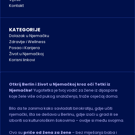
Kontakt
KATEGORIJE
Dolazak u Njemačku
Zdravlje i Wellness
Posao i Karijera
Život u Njemačkoj
K
orisni linkovi
Otkrij Berlin i život u Njemačkoj kroz oči Tetki iz 
Njemačke!
 Yugotetka je tvoj vodič za žene iz dijaspore 
koje žele više od pukog snalaženja, traže osjećaj doma.
Bilo da te zanima kako savladati birokratiju, gdje učiti 
njemački, šta se dešava u Berlinu, gdje izaći u grad ili se 
izboriti sa kulturološkim šokovima – ovdje si među svojima.
Ovo su 
priče od žena za žene
 – bez miješanja baba i 