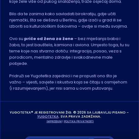
koje žele više od pukog snalaženja, traže osjećaj doma.
Bilo da te zanima kako savladati birokratiju, gdje učiti 
njemački, šta se dešava u Berlinu, gdje izaći u grad ili se 
izboriti sa kulturološkim šokovima – ovdje si među svojima.
Ovo su 
priče od žena za žene
 – bez miješanja baba i 
žaba, to jest bauštela, kamiona i aviona. Umjesto toga, tu su 
teme koje nas stvarno dotiču: integracija, posao, veza s 
porodicom, mentalno zdravlje i svakodnevne male 
pobjede.
Pridruži se Yugotetka zajednici i ne propusti ono što je 
važno – vijesti, savjete i iskustva koja se čitaju s osmijehom 
(i razumijevanjem), jer nisi sama u ovom putovanju.
YUGOTETKA® JE REGISTROVANI ŽIG. © 2026 SA LJUBAVLJU PISANO - 
YUGOTETKA
. SVA PRAVA ZADRŽANA. 
IMPRESSUM
 | 
POLITIKA PRIVATNOSTI