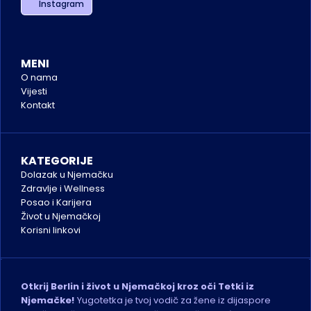
Instagram
MENI
O nama
Vijesti
Kontakt
KATEGORIJE
Dolazak u Njemačku
Zdravlje i Wellness
Posao i Karijera
Život u Njemačkoj
K
orisni linkovi
Otkrij Berlin i život u Njemačkoj kroz oči Tetki iz 
Njemačke!
 Yugotetka je tvoj vodič za žene iz dijaspore 