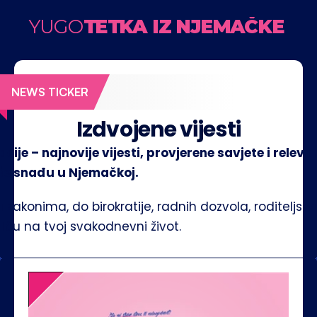
YUGO
TETKA IZ NJEMAČKE
All I want for Christmas is… zdrave granice
Kako
NEWS TICKER
Izdvojene vijesti
cije – najnovije vijesti, provjerene savjete i relev
kše snađu u Njemačkoj.
zakonima, do birokratije, radnih dozvola, roditeljstva
iču na tvoj svakodnevni život.